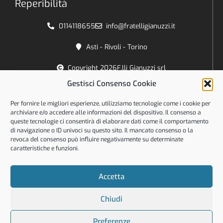
Reperibilità
0114118655
info@fratelligianuzzi.it
Asti - Rivoli - Torino
Copyright 2026
F.lli Gianuzzi srl
Gestisci Consenso Cookie
P. Iva IT: 01499910055
TVA intracommunautaire FR: 37 103848370
Per fornire le migliori esperienze, utilizziamo tecnologie come i cookie per
archiviare e/o accedere alle informazioni del dispositivo. Il consenso a
Orari
queste tecnologie ci consentirà di elaborare dati come il comportamento
di navigazione o ID univoci su questo sito. Il mancato consenso o la
revoca del consenso può influire negativamente su determinate
Lun - Ven:
caratteristiche e funzioni.
8:30 - 12:30
14:00 - 17:00
Accetta
Sab - Dom:
Chiuso
Chiudi
Cookies Policy
Preferenze