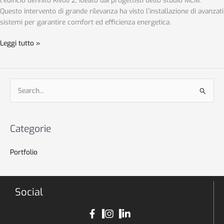
Questo intervento di grande rilevanza ha visto l’installazione di avanzati
sistemi per garantire comfort ed efficienza energetica.
Leggi tutto »
C
e
r
Categorie
c
a
Portfolio
:
Social