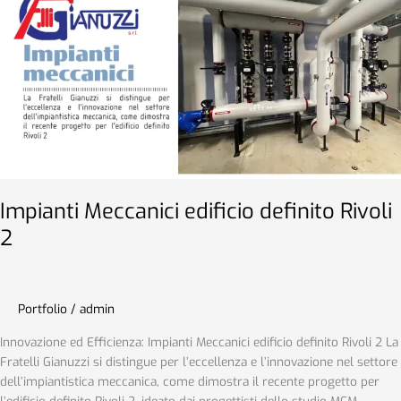
edificio
definito
Rivoli
2
Impianti Meccanici edificio definito Rivoli
2
Portfolio
/
admin
Innovazione ed Efficienza: Impianti Meccanici edificio definito Rivoli 2 La
Fratelli Gianuzzi si distingue per l’eccellenza e l’innovazione nel settore
dell’impiantistica meccanica, come dimostra il recente progetto per
l’edificio definito Rivoli 2, ideato dai progettisti dello studio MCM.