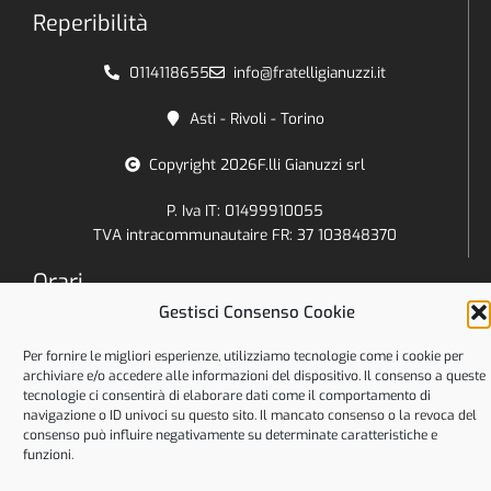
Reperibilità
0114118655
info@fratelligianuzzi.it
Asti - Rivoli - Torino
Copyright 2026
F.lli Gianuzzi srl
P. Iva IT: 01499910055
TVA intracommunautaire FR: 37 103848370
Orari
Gestisci Consenso Cookie
Lun - Ven:
8:30 - 12:30
Per fornire le migliori esperienze, utilizziamo tecnologie come i cookie per
archiviare e/o accedere alle informazioni del dispositivo. Il consenso a queste
14:00 - 17:00
tecnologie ci consentirà di elaborare dati come il comportamento di
Sab - Dom:
navigazione o ID univoci su questo sito. Il mancato consenso o la revoca del
Chiuso
consenso può influire negativamente su determinate caratteristiche e
funzioni.
Cookies Policy